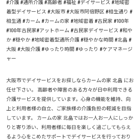
#介護 #通所介護 #高齢者 #福祉 #デイサービス #地域密
着型デイサービス #大阪市 #大阪市阿倍野区 #相生通り #
相生通 #カーム #カームの家 #地域密着 #古民家 #100年
#100年古民家#アットホーム #古民家デイサービス #和や
か #穏やか #地域密着型通所介護 #穏やかな時間 #北畠 #
大阪 #大阪介護 #ゆったり時間 #ゆったり #ケアマネージ
ャー
大阪市でデイサービスをお探しならカームの家 北畠 にお
任せ下さい。 高齢者や障害のある方々が日中利用できる
介護サービスを提供しています。心身の機能を維持、向
上と利用者様の自立、ご家族様の介護負担の軽減を目指
しています。 カームの家 北畠ではお一人お一人にしっか
りと寄り添い、利用者様に毎日を楽しく過ごしてもらえ
るよう心をこめたサポートでデイサービスを行っており