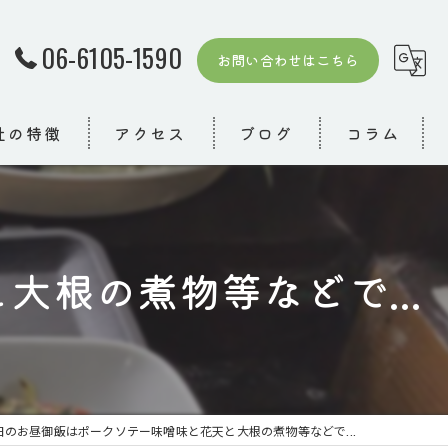
06-6105-1590
お問い合わせはこちら
社の特徴
アクセス
ブログ
コラム
根の煮物等などで...
者
模デイ
り
日のお昼御飯はポークソテー味噌味と花天と大根の煮物等などで...