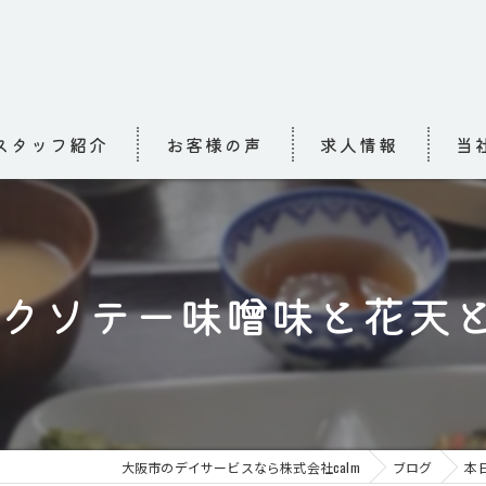
スタッフ紹介
お客様の声
求人情報
当
求人
介護
クソテー味噌味と花天と大
高齢
小規
お泊
大阪市のデイサービスなら株式会社calm
ブログ
本