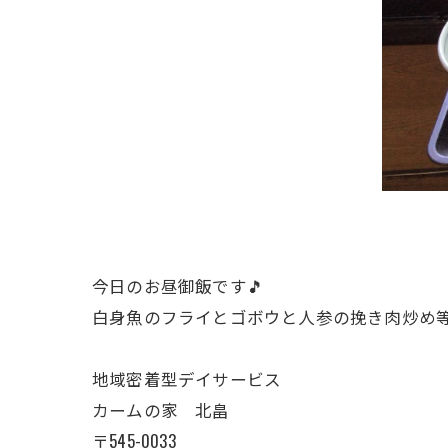
今日のお昼御飯です🎵
白身魚のフライとゴボウと人参の挽き肉炒め
地域密着型デイサービス
カームの家 北畠
〒545-0033