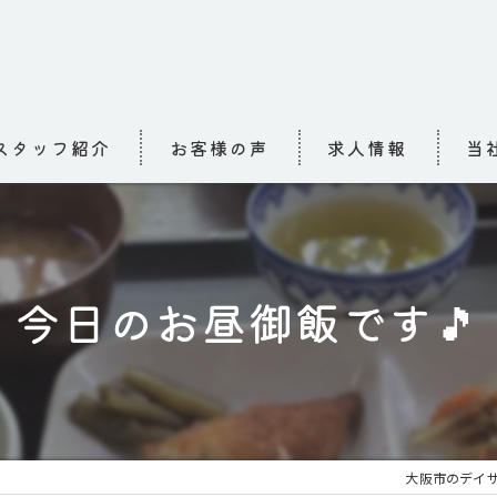
スタッフ紹介
お客様の声
求人情報
当
求人
介護
今日のお昼御飯です🎵
高齢
小規
お泊
大阪市のデイサ