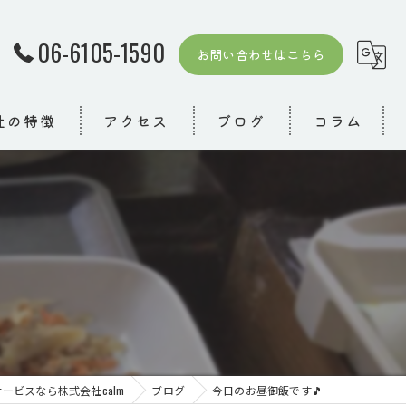
06-6105-1590
お問い合わせはこちら
社の特徴
アクセス
ブログ
コラム
者
模デイ
り
ービスなら株式会社calm
ブログ
今日のお昼御飯です🎵