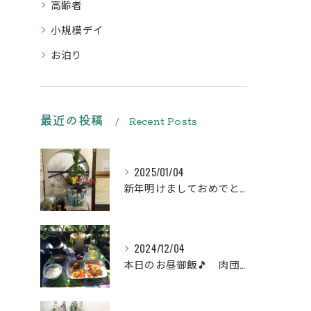
高齢者
小規模デイ
お泊り
最近の投稿
Recent Posts
2025/01/04
新年明けましておめでとうございます
2024/12/04
本日のお昼御飯🎵 肉団子和風旨煮等などです♪