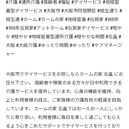
#介護 #通所介護 #高齢者 #福祉 #デイサービス #地域密
着型デイサービス #大阪市 #大阪市阿倍野区 #相生通り #
相生通 #カーム #カームの家 #地域密着 #古民家 #100年
#100年古民家#アットホーム #古民家デイサービス #和や
か #穏やか #地域密着型通所介護 #穏やかな時間 #北畠 #
大阪 #大阪介護 #ゆったり時間 #ゆったり #ケアマネージ
ャー
大阪市でデイサービスをお探しならカームの家 北畠 にお
任せ下さい。 高齢者や障害のある方々が日中利用できる
介護サービスを提供しています。心身の機能を維持、向
上と利用者様の自立、ご家族様の介護負担の軽減を目指
しています。 カームの家 北畠ではお一人お一人にしっか
りと寄り添い、利用者様に毎日を楽しく過ごしてもらえ
るよう心をこめたサポートでデイサービスを行っており