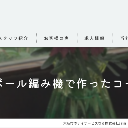
スタッフ紹介
お客様の声
求人情報
当
求人
介護
ボール編み機で作ったコ
高齢
小規
お泊
大阪市のデイサービスなら株式会社calm