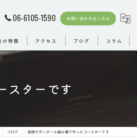
06-6105-1590
お問い合わせはこちら
社の特徴
アクセス
ブログ
コラム
ースターです
者
模デイ
り
ブログ
皆様がダンボール編み機で作ったコースターです