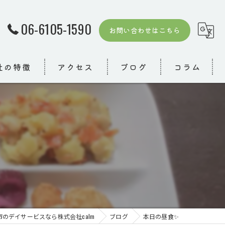
06-6105-1590
お問い合わせはこちら
社の特徴
アクセス
ブログ
コラム
者
模デイ
り
市のデイサービスなら株式会社calm
ブログ
本日の昼食✨