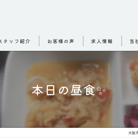
スタッフ紹介
お客様の声
求人情報
当
求人
介護
本日の昼食✨
高齢
小規
お泊
大阪