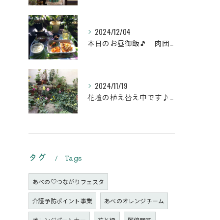
2024/12/04
本日のお昼御飯🎵 肉団子和風旨煮等などです♪
2024/11/19
花壇の植え替え中です♪綺麗な緑の花壇になりますように。
タグ
Tags
あべの♡つながりフェスタ
介護予防ポイント事業
あべのオレンジチーム
オレンジパートナー
花と緑
阿倍野区