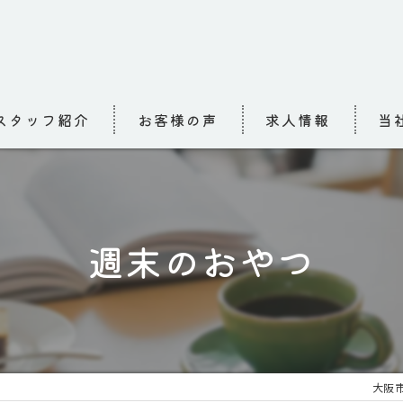
スタッフ紹介
お客様の声
求人情報
当
求人
介護
週末のおやつ
高齢
小規
お泊
大阪市