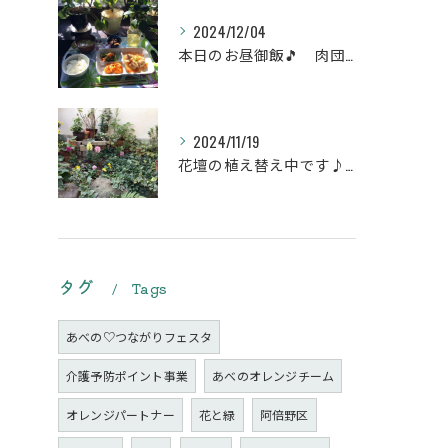
2024/12/04
本日のお昼御飯🎵 肉団子和風旨煮等などです♪
2024/11/19
花壇の植え替え中です♪綺麗な緑の花壇になりますように。
タグ
Tags
あべの♡つながりフェスタ
介護予防ポイント事業
あべのオレンジチーム
オレンジパートナー
花と緑
阿倍野区