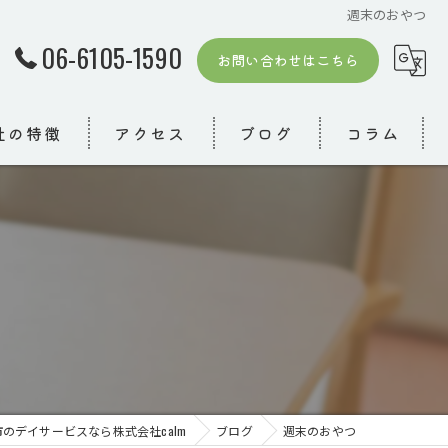
週末のおやつ
06-6105-1590
お問い合わせはこちら
社の特徴
アクセス
ブログ
コラム
者
模デイ
り
のデイサービスなら株式会社calm
ブログ
週末のおやつ