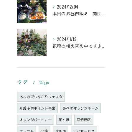
2024/12/04
本日のお昼御飯🎵 肉団子和風旨煮等などです♪
2024/11/19
花壇の植え替え中です♪綺麗な緑の花壇になりますように。
タグ
Tags
あべの♡つながりフェスタ
介護予防ポイント事業
あべのオレンジチーム
オレンジパートナー
花と緑
阿倍野区
クラフト
介護
大阪市
デイサービス