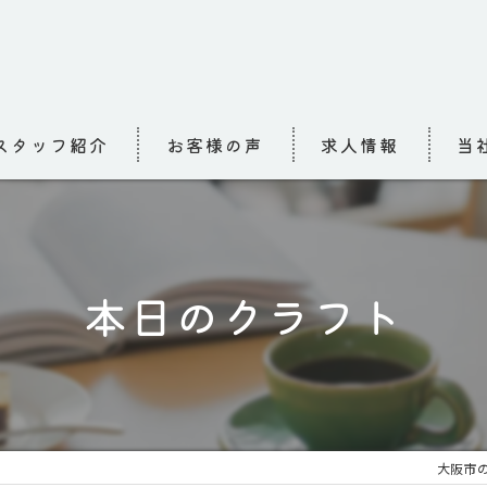
スタッフ紹介
お客様の声
求人情報
当
求人
介護
本日のクラフト
高齢
小規
お泊
大阪市の