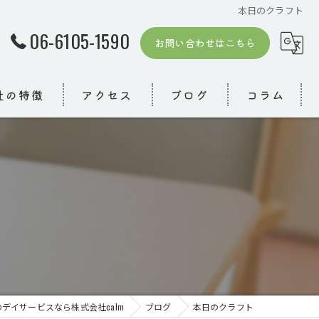
本日のクラフト
06-6105-1590
お問い合わせはこちら
社の特徴
アクセス
ブログ
コラム
者
模デイ
り
デイサービスなら株式会社calm
ブログ
本日のクラフト