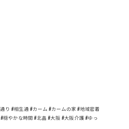
通り #相生通 #カーム #カームの家 #地域密着
#穏やかな時間 #北畠 #大阪 #大阪介護 #ゆっ