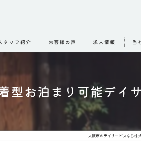
スタッフ紹介
お客様の声
求人情報
当
求人
介護
着型お泊まり可能デイ
高齢
小規
お泊
大阪市のデイサービスなら株式会