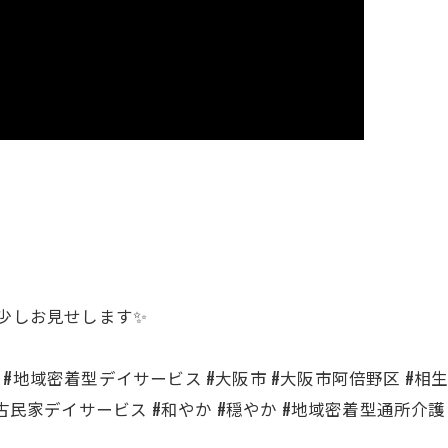
を少しお見せします✨
ス #地域密着型デイサービス #大阪市 #大阪市阿倍野区 #相生
 #古民家デイサービス #和やか #穏やか #地域密着型通所介護 