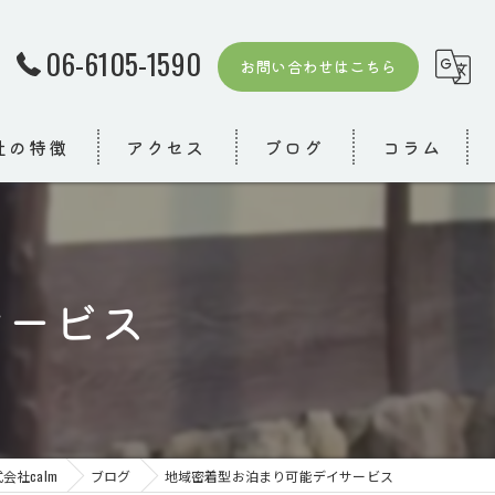
06-6105-1590
お問い合わせはこちら
社の特徴
アクセス
ブログ
コラム
サービス
者
模デイ
り
社calm
ブログ
地域密着型お泊まり可能デイサービス