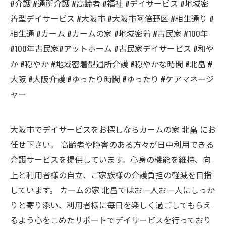
#介護 #通所介護 #高齢者 #福祉 #デイサービス #地域密
着型デイサービス #大阪市 #大阪市阿倍野区 #相生通り #
相生通 #カーム #カームの家 #地域密着 #古民家 #100年
#100年古民家#アットホーム #古民家デイサービス #和や
か #穏やか #地域密着型通所介護 #穏やかな時間 #北畠 #
大阪 #大阪介護 #ゆったり時間 #ゆったり #ケアマネージ
ャー
大阪市でデイサービスをお探しならカームの家 北畠 にお
任せ下さい。 高齢者や障害のある方々が日中利用できる
介護サービスを提供しています。心身の機能を維持、向
上と利用者様の自立、ご家族様の介護負担の軽減を目指
しています。 カームの家 北畠ではお一人お一人にしっか
りと寄り添い、利用者様に毎日を楽しく過ごしてもらえ
るよう心をこめたサポートでデイサービスを行っており