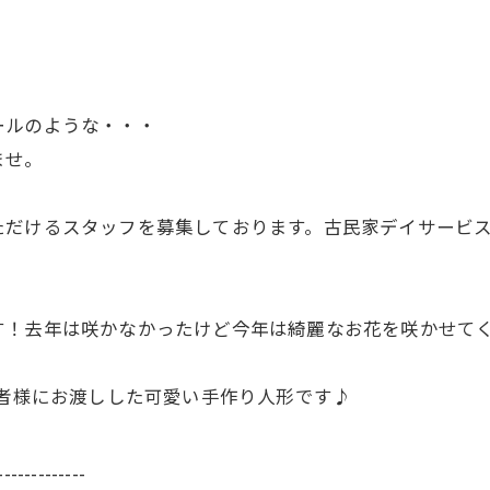
ールのような・・・
ませ。
ただけるスタッフを募集しております。古民家デイサービ
す！去年は咲かなかったけど今年は綺麗なお花を咲かせて
用者様にお渡しした可愛い手作り人形です♪
-------------