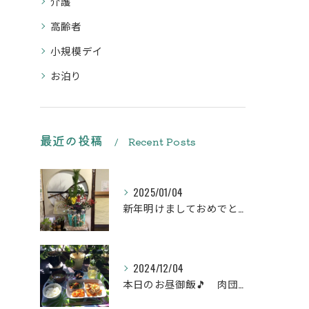
介護
高齢者
小規模デイ
お泊り
最近の投稿
Recent Posts
2025/01/04
新年明けましておめでとうございます
2024/12/04
本日のお昼御飯🎵 肉団子和風旨煮等などです♪