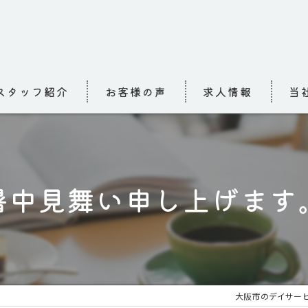
スタッフ紹介
お客様の声
求人情報
当
求人
介護
暑中見舞い申し上げます
高齢
小規
お泊
大阪市のデイサービ