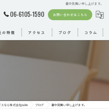
暑中見舞い申し上げます。
06-6105-1590
お問い合わせはこちら
社の特徴
アクセス
ブログ
コラム
。
者
模デイ
り
スなら株式会社calm
ブログ
暑中見舞い申し上げます。