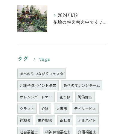
2024/11/19
花壇の植え替え中です♪綺麗な緑の花壇になりますように。
タグ
Tags
あべの♡つながりフェスタ
介護予防ポイント事業
あべのオレンジチーム
オレンジパートナー
花と緑
阿倍野区
クラフト
介護
大阪市
デイサービス
経験者
未経験者
正社員
アルバイト
社会福祉士
精神保健福祉士
介護福祉士