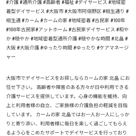
#介護 #通所介護 #高齢者 #福祉 #デイサービス #地域密
着型デイサービス #大阪市 #大阪市阿倍野区 #相生通り #
相生通 #カーム #カームの家 #地域密着 #古民家 #100年
#100年古民家#アットホーム #古民家デイサービス #和や
か #穏やか #地域密着型通所介護 #穏やかな時間 #北畠 #
大阪 #大阪介護 #ゆったり時間 #ゆったり #ケアマネージ
ャー
大阪市でデイサービスをお探しならカームの家 北畠 にお
任せ下さい。 高齢者や障害のある方々が日中利用できる
介護サービスを提供しています。心身の機能を維持、向
上と利用者様の自立、ご家族様の介護負担の軽減を目指
しています。 カームの家 北畠ではお一人お一人にしっか
りと寄り添い、利用者様に毎日を楽しく過ごしてもらえ
るよう心をこめたサポートでデイサービスを行っており