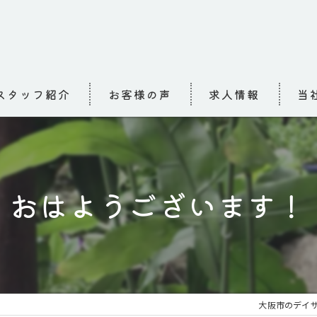
スタッフ紹介
お客様の声
求人情報
当
求人
介護
おはようございます！
高齢
小規
お泊
大阪市のデイサ