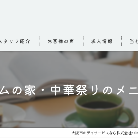
スタッフ紹介
お客様の声
求人情報
当
求人
介護
ムの家・中華祭りのメ
高齢
小規
お泊
大阪市のデイサービスなら株式会社cal