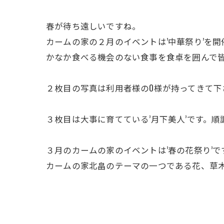
春が待ち遠しいですね。
カームの家の２月のイベントは’中華祭り’を
かなか食べる機会のない食事を食卓を囲んで
２枚目の写真は利用者様のO様が持ってきて下
３枚目は大事に育てている’月下美人’です。
３月のカームの家のイベントは’春の花祭り’で
カームの家北畠のテーマの一つである花、草