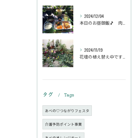
2024/12/04
本日のお昼御飯🎵 肉団子和風旨煮等などです♪
2024/11/19
花壇の植え替え中です♪綺麗な緑の花壇になりますように。
タグ
Tags
あべの♡つながりフェスタ
介護予防ポイント事業
あべのオレンジチーム