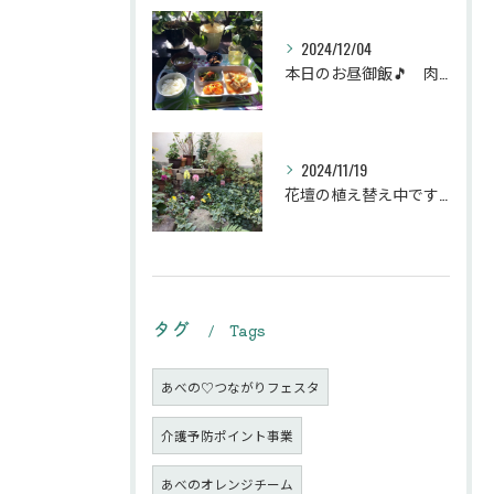
2024/12/04
本日のお昼御飯🎵 肉団子和風旨煮等などです♪
2024/11/19
花壇の植え替え中です♪綺麗な緑の花壇になりますように。
タグ
Tags
あべの♡つながりフェスタ
介護予防ポイント事業
あべのオレンジチーム