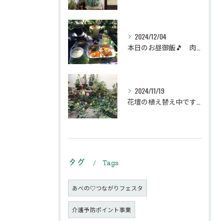
2024/12/04
本日のお昼御飯🎵 肉団子和風旨煮等などです♪
2024/11/19
花壇の植え替え中です♪綺麗な緑の花壇になりますように。
タグ
Tags
あべの♡つながりフェスタ
介護予防ポイント事業