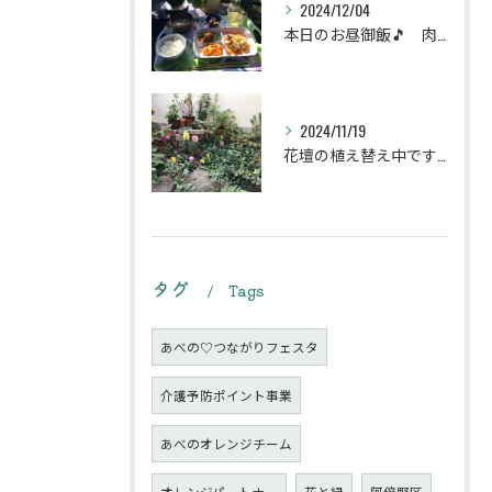
2024/12/04
本日のお昼御飯🎵 肉団子和風旨煮等などです♪
2024/11/19
花壇の植え替え中です♪綺麗な緑の花壇になりますように。
タグ
Tags
あべの♡つながりフェスタ
介護予防ポイント事業
あべのオレンジチーム
オレンジパートナー
花と緑
阿倍野区