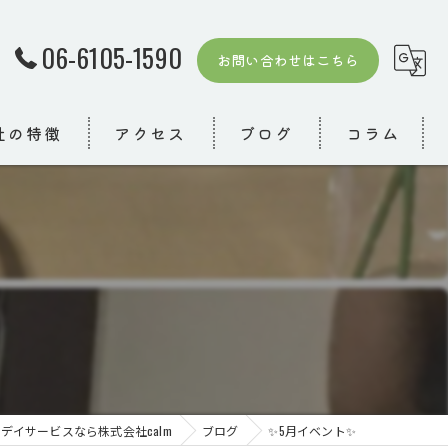
06-6105-1590
お問い合わせはこちら
社の特徴
アクセス
ブログ
コラム
者
模デイ
り
デイサービスなら株式会社calm
ブログ
✨5月イベント✨