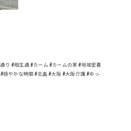
通り #相生通 #カーム #カームの家 #地域密着
#穏やかな時間 #北畠 #大阪 #大阪介護 #ゆっ