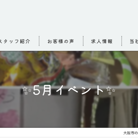
スタッフ紹介
お客様の声
求人情報
当
求人
介護
✨5月イベント✨
高齢
小規
お泊
大阪市の