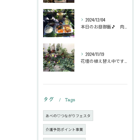
2024/12/04
本日のお昼御飯🎵 肉団子和風旨煮等などです♪
2024/11/19
花壇の植え替え中です♪綺麗な緑の花壇になりますように。
タグ
Tags
あべの♡つながりフェスタ
介護予防ポイント事業